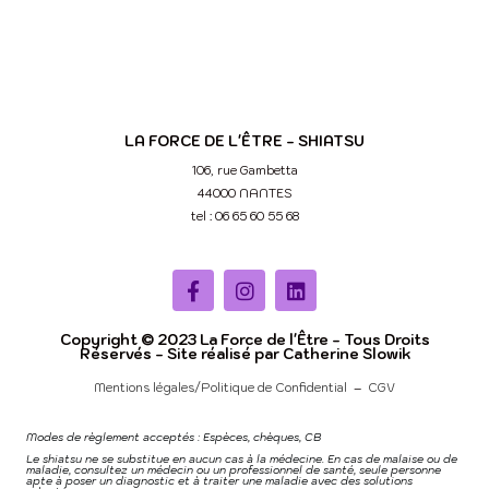
https://www.annuaire-therapeutes.com/therapeute/164936-catherine-slowik-nantes
https://www.cylex-locale.fr/entreprises/la-force-de-l%27%C3%AAtre---shiatsu-14279129.html
https://www.pagesjaunes.fr/pros/61135345
https://www.wonderbox.fr/la-force-de-l-etre-shiatsu-nantes/l/L2PA11
https://www.chepakee.com/shiatsu-nantes-slowik
https://www.soutien-soignants.fr/pays-de-la-loire/
https://www.therapeutes.com/praticien-shiatsu/nantes/catherine-slowik
https://guide-medecines-douces.com/dep/44/shiatsu-nantes
https://nicelocal.fr/nantes/beauty/catherine_slowik_-_la_force_de_letre_-_shiatsu_nantes_-_seiki_nantes_-_massage_bien-etre_nantes_-_massage_entreprise_-_massage_evenementiel_-_massage_afterwork_-_massage_assis/
https://trouver-un-therapeute.fr/therapeute/catherine-slowik-la-force-de-letre-shiatsu-nantes-seiki/
LA FORCE DE L'ÊTRE - SHIATSU
106, rue Gambetta
44000 NANTES
tel : 06 65 60 55 68
Copyright © 2023 La Force de l'Être - Tous Droits
Réservés - Site réalisé par Catherine Slowik
Mentions légales/Politique de Confidential
–
CGV
Modes de règlement acceptés : Espèces, chèques, CB
Le shiatsu ne se substitue en aucun cas à la médecine. En cas de malaise ou de
maladie, consultez un médecin ou un professionnel de santé, seule personne
apte à poser un diagnostic et à traiter une maladie avec des solutions